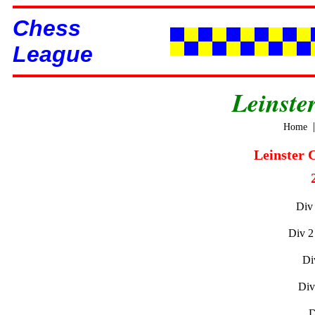
Chess
League
Leinste
Home
Leinster 
Div
Div 2
Di
Div
D